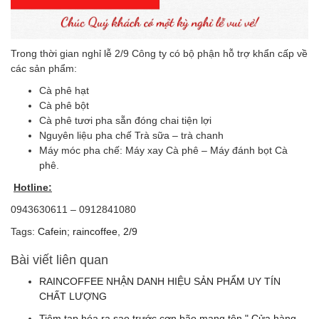
Trong thời gian nghỉ lễ 2/9 Công ty có bộ phận hỗ trợ khẩn cấp về
các sản phẩm:
Cà phê hạt
Cà phê bột
Cà phê tươi pha sẵn đóng chai tiện lợi
Nguyên liệu pha chế Trà sữa – trà chanh
Máy móc pha chế: Máy xay Cà phê – Máy đánh bọt Cà
phê.
Hotline:
0943630611 – 0912841080
Tags:
Cafein; raincoffee
,
2/9
Bài viết liên quan
RAINCOFFEE NHẬN DANH HIỆU SẢN PHẨM UY TÍN
CHẤT LƯỢNG
Tiệm tạp hóa ra sao trước cơn bão mang tên " Cửa hàng