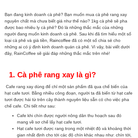
Bạn đang kinh doanh cà phê? Bạn muốn mua cà phê rang xay
nguyên chất mà chưa biết giá như thế nào? 1kg cà phê sẽ pha
được bao nhiêu ly cà phê? Đó là những thắc mắc của những
người đang muốn kinh doanh cà phê. Sau khi đã tìm hiểu một số
loại cà phê và giá tiền,
Raincoffee
đã có một số chia sẻ cho
những ai có ý định kinh doanh quán cà phê. Vì vậy, bài viết dưới
đây, RainCoffee sẽ giải đáp những thắc mắc trên nhé!
1.
Cà phê rang xay
là gì?
Cafe rang xay dùng để chỉ một sản phẩm đã qua chế biến của
hạt cafe tươi. Bằng nhiều công đoạn, người ta đã biến từ hạt cafe
tươi được hái từ trên cây thành nguyên liệu sẵn có cho việc pha
chế cafe. Chi tiết như sau:
Cafe khi chín được người nông dân thu hoạch sau đó
mang về sơ chế lấy hạt cafe tươi.
Hạt cafe tươi được rang trong một nhiệt độ và khoảng thời
gian nhất định cho tới các độ chín khác nhau như: chín tới,