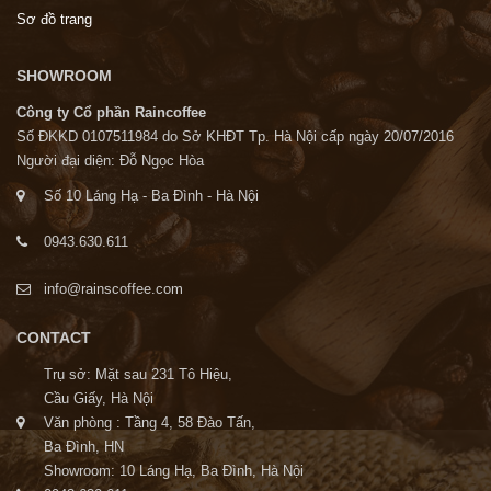
Sơ đồ trang
SHOWROOM
Công ty Cổ phần Raincoffee
Số ĐKKD 0107511984 do Sở KHĐT Tp. Hà Nội cấp ngày 20/07/2016
Người đại diện: Đỗ Ngọc Hòa
Số 10 Láng Hạ - Ba Đình - Hà Nội
0943.630.611
info@rainscoffee.com
CONTACT
Trụ sở: Mặt sau 231 Tô Hiệu,
Cầu Giấy, Hà Nội
Văn phòng : Tầng 4, 58 Đào Tấn,
Ba Đình, HN
Showroom: 10 Láng Hạ, Ba Đình, Hà Nội