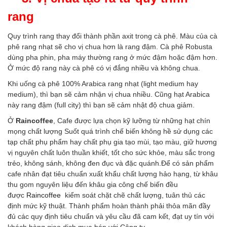
rang
Quy trình rang thay đổi thành phần axit trong cà phê. Màu của cà
phê rang nhạt sẽ cho vị chua hơn là rang đậm. Cà phê Robusta
dùng pha phin, pha máy thường rang ở mức đậm hoặc đậm hơn.
Ở mức độ rang này cà phê có vị đắng nhiều và không chua.
Khi uống cà phê 100% Arabica rang nhạt (light medium hay
medium), thì bạn sẽ cảm nhận vị chua nhiều. Cũng hạt Arabica
này rang đậm (full city) thì bạn sẽ cảm nhật độ chua giảm.
Ở
Raincoffee
, Cafe được lựa chọn kỹ lưỡng từ những hạt chín
mọng chất lượng Suốt quá trình chế biến không hề sử dụng các
tạp chất phụ phẩm hay chất phụ gia tạo mùi, tạo màu, giữ hương
vị nguyên chất luôn thuần khiết, tốt cho sức khỏe, màu sắc trong
trẻo, không sánh, không đen đục và đặc quánh.Để có sản phẩm
cafe nhân đạt tiêu chuẩn xuất khẩu chất lượng hảo hạng, từ khâu
thu gom nguyên liệu đến khâu gia công chế biến đều
được
Raincoffee
kiểm soát chặt chẽ chất lượng, tuân thủ các
định mức kỹ thuật. Thành phẩm hoàn thành phải thỏa mãn đầy
đủ các quy định tiêu chuẩn và yêu cầu đã cam kết, đạt uy tín với