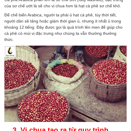
của sơ chế ướt là sẽ cho vị chua hơn là hạt cà phê sơ chế khô.
Để chế biến Arabica, người ta phải ủ hạt cà phê, tùy thời tiết,
người dân sẽ tăng hoặc giảm thời gian ủ, nhưng ít nhất ủ trong
khoảng 12 tiếng. Đây được gọi là quá trình lên men để giúp cho
cà phê có mùi vị đặc trưng như chúng ta vẫn thường thưởng
thức.
3. Vị chua tạo ra từ quy trình