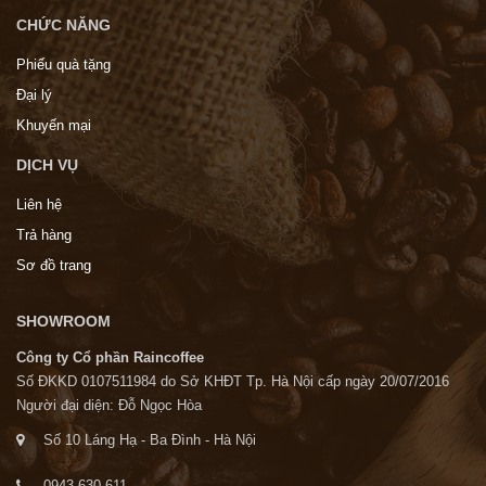
CHỨC NĂNG
Phiếu quà tặng
Đại lý
Khuyến mại
DỊCH VỤ
Liên hệ
Trả hàng
Sơ đồ trang
SHOWROOM
Công ty Cổ phần Raincoffee
Số ĐKKD 0107511984 do Sở KHĐT Tp. Hà Nội cấp ngày 20/07/2016
Người đại diện: Đỗ Ngọc Hòa
Số 10 Láng Hạ - Ba Đình - Hà Nội
0943.630.611