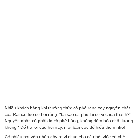
Nhiều khách hàng khi thưởng thức cà phê rang xay nguyên chất
của Raincoffee có hỏi rằng: “tại sao cà phê lại có vị chua thanh?”.
Nguyên nhân có phải do cà phê hỏng, không đảm bảo chất lượng
không? Để trả lời câu hỏi này, mời bạn đọc để hiểu thêm nhé!
Có nhiều nguyên nhân gây ra vị chua cho cà phê, việc cà phê