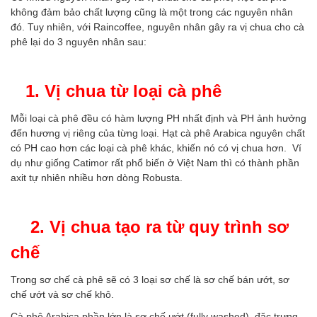
không đảm bảo chất lượng cũng là một trong các nguyên nhân
đó. Tuy nhiên, với Raincoffee, nguyên nhân gây ra vị chua cho cà
phê lại do 3 nguyên nhân sau:
1. Vị chua từ loại cà phê
Mỗi loại cà phê đều có hàm lượng PH nhất định và PH ảnh hưởng
đến hương vị riêng của từng loại. Hạt cà phê Arabica nguyên chất
có PH cao hơn các loại cà phê khác, khiến nó có vị chua hơn.
Ví
dụ như giống Catimor rất phổ biến ở Việt Nam thì có thành phần
axit tự nhiên nhiều hơn dòng Robusta.
2. Vị chua tạo ra từ quy trình sơ
chế
Trong sơ chế cà phê sẽ có 3 loại sơ chế là sơ chế bán ướt, sơ
chế ướt và sơ chế khô.
Cà phê Arabica phần lớn là sơ chế ướt (fully washed), đặc trưng