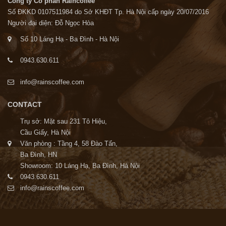
Công ty Cổ phần Raincoffee
Số ĐKKD 0107511984 do Sở KHĐT Tp. Hà Nội cấp ngày 20/07/2016
Người đại diện: Đỗ Ngọc Hòa
Số 10 Láng Hạ - Ba Đình - Hà Nội
0943.630.611
info@rainscoffee.com
CONTACT
Trụ sở: Mặt sau 231 Tô Hiệu,
Cầu Giấy, Hà Nội
Văn phòng : Tầng 4, 58 Đào Tấn,
Ba Đình, HN
Showroom: 10 Láng Hạ, Ba Đình, Hà Nội
0943.630.611
info@rainscoffee.com